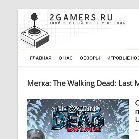
Skip
to
content
ГЛАВНАЯ
О НАС
ОБЗОРЫ
ИГРОВЫЕ НО
Метка:
The Walking Dead: Last M
С
п
U