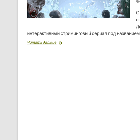
С
с
Д
интерактивный стриминговый сериал под название
Создатели
Читать дальше
The
Walking
Dead:
Last
Mile
представили
новый
проект
—
DC
Heroes
United