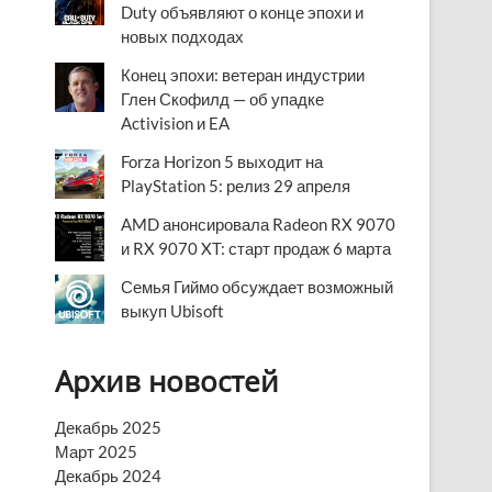
Duty объявляют о конце эпохи и
новых подходах
Конец эпохи: ветеран индустрии
Глен Скофилд — об упадке
Activision и EA
Forza Horizon 5 выходит на
PlayStation 5: релиз 29 апреля
AMD анонсировала Radeon RX 9070
и RX 9070 XT: старт продаж 6 марта
Семья Гиймо обсуждает возможный
выкуп Ubisoft
Архив новостей
Декабрь 2025
Март 2025
Декабрь 2024