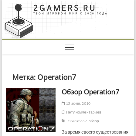
Skip
to
content
Метка:
Operation7
Обзор Operation7
15 июля, 2010
Нету комментариев
Operation7
обзор
За время своего существования