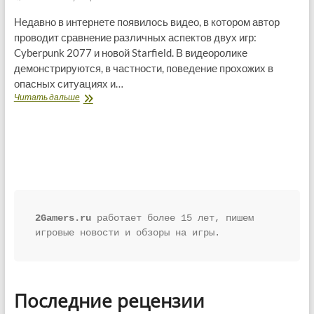
Недавно в интернете появилось видео, в котором автор
проводит сравнение различных аспектов двух игр:
Cyberpunk 2077 и новой Starfield. В видеоролике
демонстрируются, в частности, поведение прохожих в
опасных ситуациях и…
Разработчики
Читать дальше
Cyberpunk
2077
встали
на
защиту
Bethesda
после
сравнений
с
2Gamers.ru
 работает более 15 лет, пишем 
Starfield
игровые новости и обзоры на игры.
Последние рецензии