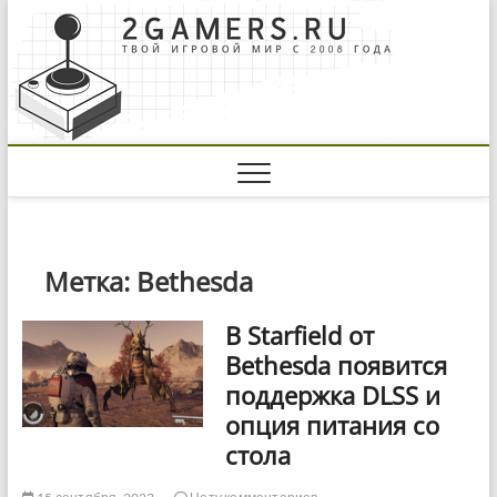
Skip
to
content
Метка:
Bethesda
В Starfield от
Bethesda появится
поддержка DLSS и
опция питания со
стола