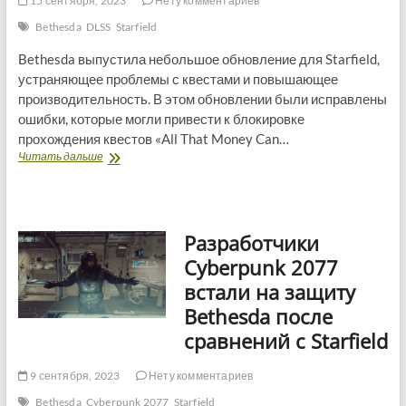
15 сентября, 2023
Нету комментариев
Bethesda
DLSS
Starfield
Bethesda выпустила небольшое обновление для Starfield,
устраняющее проблемы с квестами и повышающее
производительность. В этом обновлении были исправлены
ошибки, которые могли привести к блокировке
прохождения квестов «All That Money Can…
В
Читать дальше
Starfield
от
Bethesda
появится
Разработчики
поддержка
DLSS
Cyberpunk 2077
и
встали на защиту
опция
питания
Bethesda после
со
сравнений с Starfield
стола
9 сентября, 2023
Нету комментариев
Bethesda
Cyberpunk 2077
Starfield