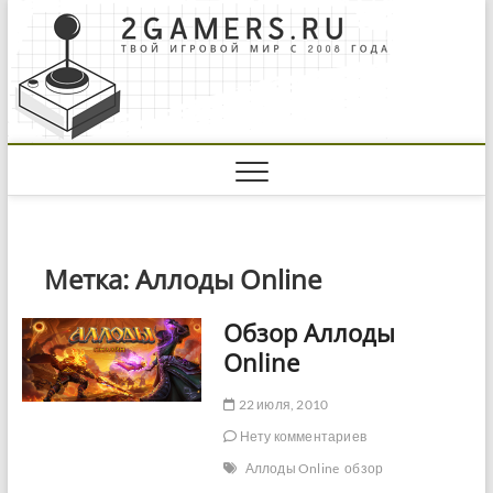
Skip
to
content
Метка:
Аллоды Online
Обзор Аллоды
Online
22 июля, 2010
Нету комментариев
Аллоды Online
обзор