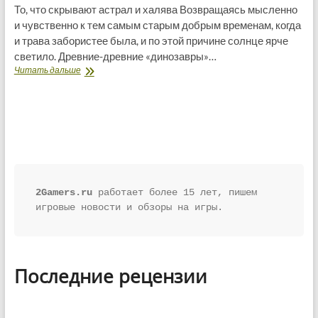
То, что скрывают астрал и халява Возвращаясь мысленно
и чувственно к тем самым старым добрым временам, когда
и трава забористее была, и по этой причине солнце ярче
светило. Древние-древние «динозавры»…
Обзор
Читать дальше
Аллоды
Online
2Gamers.ru
 работает более 15 лет, пишем 
игровые новости и обзоры на игры.
Последние рецензии