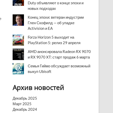
Duty объявляют о конце эпохи и
новых подходах
Конец эпохи: ветеран индустрии
е
Глен Скофилд — об упадке
Activision и EA
Forza Horizon 5 выходит на
PlayStation 5: релиз 29 апреля
AMD анонсировала Radeon RX 9070
и RX 9070 XT: старт продаж 6 марта
Семья Гиймо обсуждает возможный
выкуп Ubisoft
Архив новостей
Декабрь 2025
Март 2025
Декабрь 2024