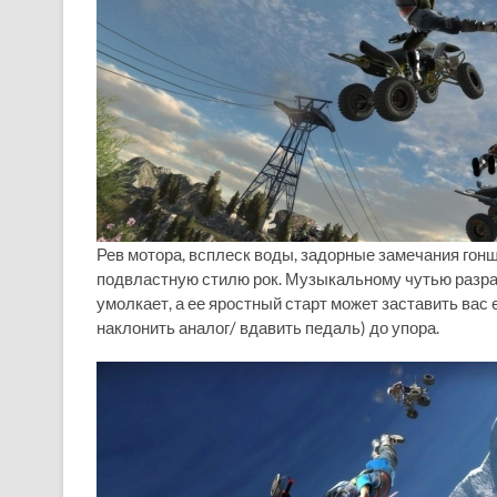
Рев мотора, всплеск воды, задорные замечания гонщ
подвластную стилю рок. Музыкальному чутью разра
умолкает, а ее яростный старт может заставить вас
наклонить аналог/ вдавить педаль) до упора.