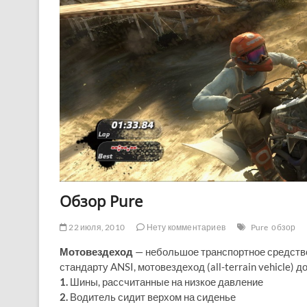
Обзор Pure
22 июля, 2010
Нету комментариев
Pure
обзор
Мотовездеход
— небольшое транспортное средство
стандарту ANSI, мотовездеход (all-terrain vehicle)
1.
Шины, рассчитанные на низкое давление
2.
Водитель сидит верхом на сиденье