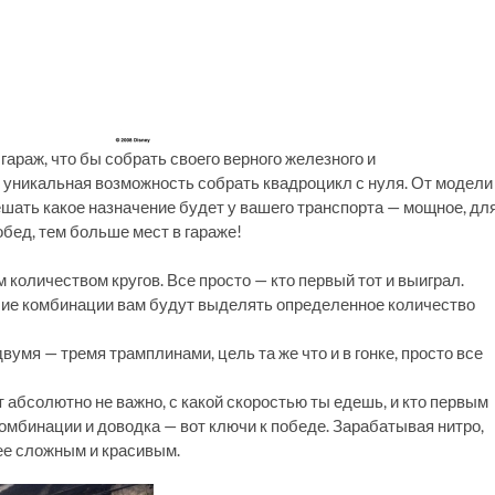
 гараж, что бы собрать своего верного железного и
я уникальная возможность собрать квадроцикл с нуля. От модели
решать какое назначение будет у вашего транспорта — мощное, дл
бед, тем больше мест в гараже!
количеством кругов. Все просто — кто первый тот и выиграл.
рошие комбинации вам будут выделять определенное количество
вумя — тремя трамплинами, цель та же что и в гонке, просто все
 абсолютно не важно, с какой скоростью ты едешь, и кто первым
мбинации и доводка — вот ключи к победе. Зарабатывая нитро,
ее сложным и красивым.