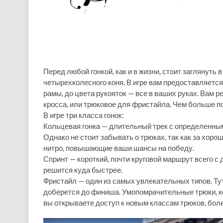
Перед любой гонкой, как и в жизни, стоит заглянуть в
четырехколесного коня. В игре вам предоставляетс
рамы, до цвета рукояток — все в ваших руках. Вам 
кросса, или трюковое для фристайла. Чем больше по
В игре три класса гонок:
Кольцевая гонка — длительный трек с определенным 
Однако не стоит забывать о трюках, так как за хо
нитро, повышающие ваши шансы на победу.
Спринт — короткий, почти круговой маршрут всего с д
решится куда быстрее.
Фристайл — один из самых увлекательных типов. Тут
доберется до финиша. Умопомрачительные трюки, ко
вы открываете доступ к новым классам трюков, бол