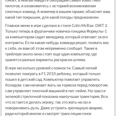
гонок»; в нем вы найдете биографии самых известных
пилотов, и ознакомитесь с историей возникновения
гоночных команд. А инженер в вашем гараже, объяснит вам,
какой тип покрышек, для какой погоды предназначен.
Главное меню в игре сделано в стиле Colin McRae: DiRT 2.
Только теперь в фургончике новичка-гонщика Формулы-1
за компьютером сидит менеджер, который отвечает за его
контракты. Если какая-нибудь команда решит, позвать вас
к себе, он вам об этом непременно сообщит. Также в
трейлере около окна стоит еще один компьютер, где
хранятся разные варианты раскраски шлема.
В игре несколько уровней сложности. Самый легкий
позволит поиграть в F1 2010 ребенку, который только
пошел в детский сад. Компьютер помогает управлять
болидом: сам начинает жать на тормоза перед поворотом;
сам управляет гоночной машиной в пит-лейне. На трассе
зеленой стрелочной показана наилучшая траектория. Все,
что остается делать игроку, так это жать на газ и
поворачивать руль. Даже устроить зрелищную аварию,
ради которой многие и смотрят трансляции гонок