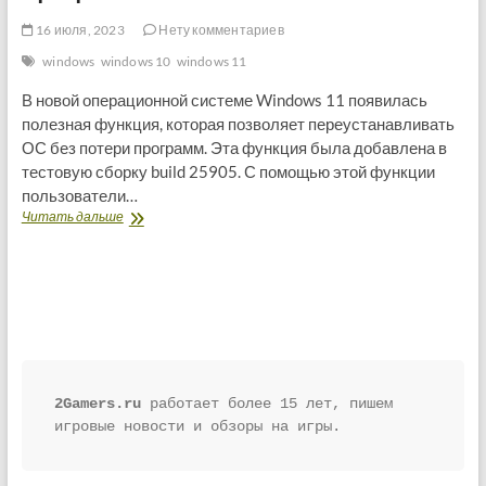
16 июля, 2023
Нету комментариев
windows
windows 10
windows 11
В новой операционной системе Windows 11 появилась
полезная функция, которая позволяет переустанавливать
ОС без потери программ. Эта функция была добавлена в
тестовую сборку build 25905. С помощью этой функции
пользователи…
Windows
Читать дальше
11
получит
функцию
переустановки
операционной
системы
без
потери
программ
2Gamers.ru
 работает более 15 лет, пишем 
игровые новости и обзоры на игры.