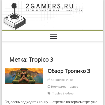
Skip
to
content
Метка:
Tropico 3
Обзор Тропико 3
18 ноября, 2010
Нету комментариев
Tropico 3
обзор
Эх, осень подходит к концу — стрелка на термометре, уже