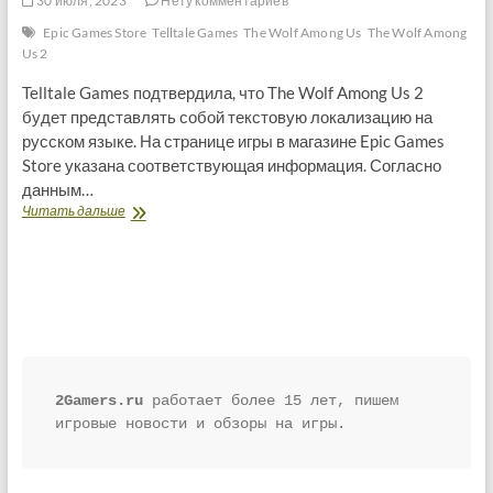
30 июля, 2023
Нету комментариев
Epic Games Store
Telltale Games
The Wolf Among Us
The Wolf Among
Us 2
Telltale Games подтвердила, что The Wolf Among Us 2
будет представлять собой текстовую локализацию на
русском языке. На странице игры в магазине Epic Games
Store указана соответствующая информация. Согласно
данным…
При
Читать дальше
выходе
The
Wolf
Among
Us
2
будет
доступен
текстовый
2Gamers.ru
 работает более 15 лет, пишем 
перевод
игровые новости и обзоры на игры.
на
русский
язык