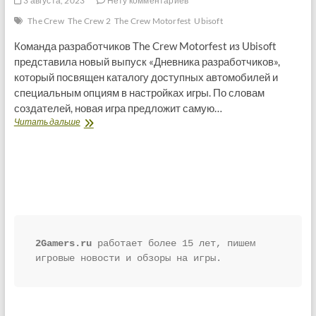
3 августа, 2023
Нету комментариев
The Crew
The Crew 2
The Crew Motorfest
Ubisoft
Команда разработчиков The Crew Motorfest из Ubisoft
представила новый выпуск «Дневника разработчиков»,
который посвящен каталогу доступных автомобилей и
специальным опциям в настройках игры. По словам
создателей, новая игра предложит самую…
The
Читать дальше
Crew
Motorfest:
Новый
видеоролик
раскрывает
огромный
выбор
автомобилей
2Gamers.ru
 работает более 15 лет, пишем 
игровые новости и обзоры на игры.