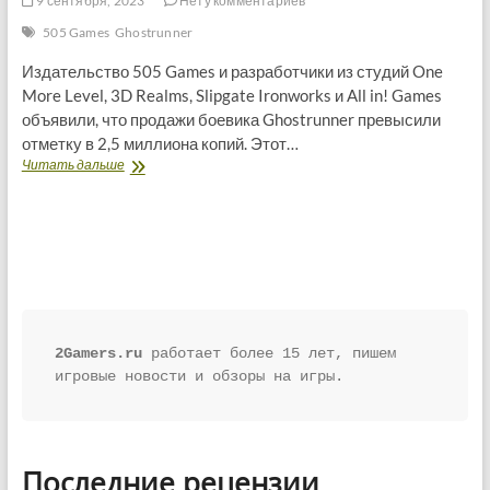
9 сентября, 2023
Нету комментариев
505 Games
Ghostrunner
Издательство 505 Games и разработчики из студий One
More Level, 3D Realms, Slipgate Ironworks и All in! Games
объявили, что продажи боевика Ghostrunner превысили
отметку в 2,5 миллиона копий. Этот…
Продажи
Читать дальше
Ghostrunner
превысили
отметку
в
2,5
миллиона
копий
2Gamers.ru
 работает более 15 лет, пишем 
игровые новости и обзоры на игры.
Последние рецензии