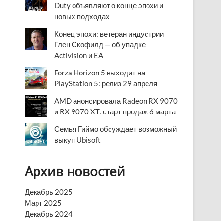
Duty объявляют о конце эпохи и
новых подходах
Конец эпохи: ветеран индустрии
Глен Скофилд — об упадке
Activision и EA
Forza Horizon 5 выходит на
PlayStation 5: релиз 29 апреля
AMD анонсировала Radeon RX 9070
и RX 9070 XT: старт продаж 6 марта
Семья Гиймо обсуждает возможный
выкуп Ubisoft
Архив новостей
Декабрь 2025
Март 2025
Декабрь 2024