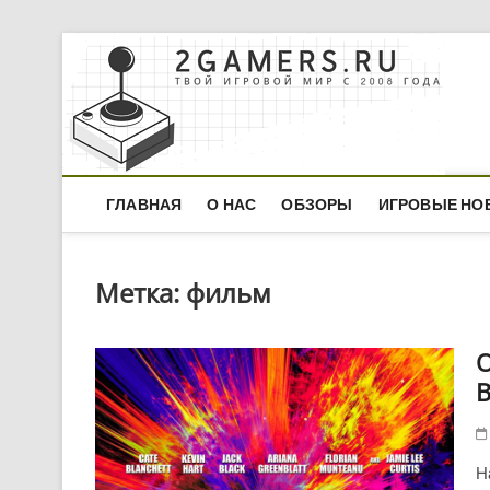
Skip
to
content
ГЛАВНАЯ
О НАС
ОБЗОРЫ
ИГРОВЫЕ НО
Метка:
фильм
О
B
Н