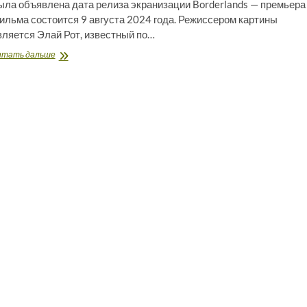
ыла объявлена дата релиза экранизации Borderlands — премьера
ильма состоится 9 августа 2024 года. Режиссером картины
вляется Элай Рот, известный по…
Определена
итать дальше
дата
премьеры
киноленты
по
Borderlands