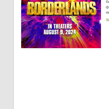
б
ф
я
Ч