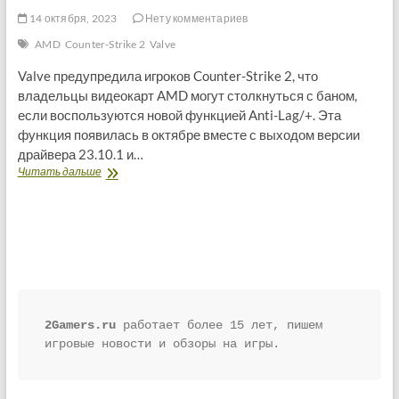
14 октября, 2023
Нету комментариев
AMD
Counter-Strike 2
Valve
Valve предупредила игроков Counter-Strike 2, что
владельцы видеокарт AMD могут столкнуться с баном,
если воспользуются новой функцией Anti-Lag/+. Эта
функция появилась в октябре вместе с выходом версии
драйвера 23.10.1 и…
Valve
Читать дальше
предупредила
игроков
Counter-
Strike
2
о
возможных
банах
для
2Gamers.ru
 работает более 15 лет, пишем 
пользователей
игровые новости и обзоры на игры.
AMD