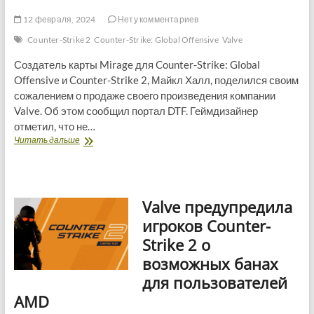
12 февраля, 2024
Нету комментариев
Counter-Strike 2
Counter-Strike: Global Offensive
Valve
Создатель карты Mirage для Counter-Strike: Global
Offensive и Counter-Strike 2, Майкл Халл, поделился своим
сожалением о продаже своего произведения компании
Valve. Об этом сообщил портал DTF. Геймдизайнер
отметил, что не…
Создатель
Читать дальше
карты
Mirage
для
Counter
Valve предупредила
Strike
выражает
игроков Counter-
сожаление
Strike 2 о
о
её
возможных банах
продаже
для пользователей
компании
Valve
AMD