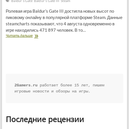
Baldur’s Gate
Baldur’s Gate III
Steam
Ролевая игра Baldur’s Gate III достигла новых высот по
пиковому онлайну в популярной платформе Steam. Данные
steamcharts показывают, что 4 августа одновременно в
игре находились 471 897 человек. В то…
Baldur’s
Читать дальше
Gate
III
устанавливает
новые
рекорды
онлайна
в
Steam
2Gamers.ru
 работает более 15 лет, пишем 
игровые новости и обзоры на игры.
Последние рецензии