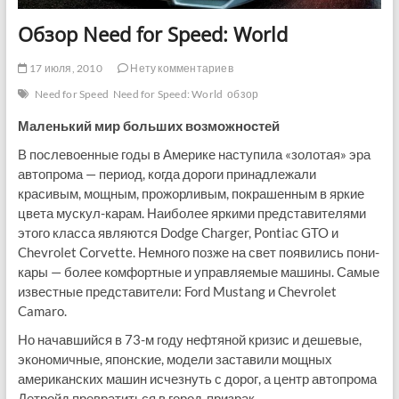
Обзор Need for Speed: World
17 июля, 2010
Нету комментариев
Need for Speed
Need for Speed: World
обзор
Маленький мир больших возможностей
В послевоенные годы в Америке наступила «золотая» эра
автопрома — период, когда дороги принадлежали
красивым, мощным, прожорливым, покрашенным в яркие
цвета мускул-карам. Наиболее яркими представителями
этого класса являются Dodge Charger, Pontiac GTO и
Chevrolet Corvette. Немного позже на свет появились пони-
кары — более комфортные и управляемые машины. Самые
известные представители: Ford Mustang и Chevrolet
Camaro.
Но начавшийся в 73-м году нефтяной кризис и дешевые,
экономичные, японские, модели заставили мощных
американских машин исчезнуть с дорог, а центр автопрома
Детройд превратиться в город-призрак.