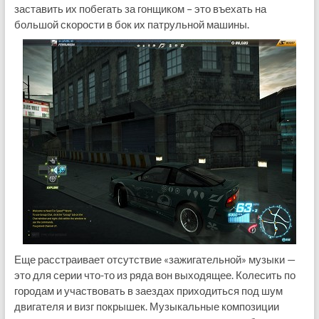
заставить их побегать за гонщиком – это въехать на
большой скорости в бок их патрульной машины.
Еще расстраивает отсутствие «зажигательной» музыки —
это для серии что-то из ряда вон выходящее. Колесить по
городам и участвовать в заездах приходиться под шум
двигателя и визг покрышек. Музыкальные композиции