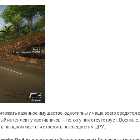
ичтожать казенное имущество, однотипны и чаще всего сводятся к
й интеллект у противников — но, он у них отсутствует. Военные,
 на одном месте, и стрелять по спецагенту ЦРУ.
lanche Studios
дела плохо обстоят со звуком. Во-первых, местна