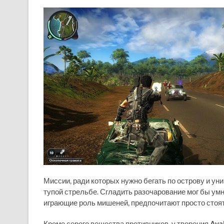
Миссии, ради которых нужно бегать по острову и ун
тупой стрельбе. Сгладить разочарование мог бы умны
играющие роль мишеней, предпочитают просто стоять
Кроме серого вещества противников, у творения
Ava