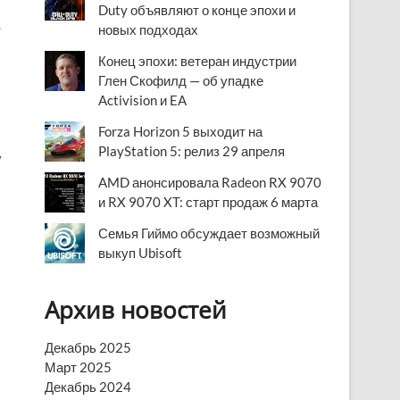
Duty объявляют о конце эпохи и
.
новых подходах
Конец эпохи: ветеран индустрии
Глен Скофилд — об упадке
Activision и EA
Forza Horizon 5 выходит на
PlayStation 5: релиз 29 апреля
у
AMD анонсировала Radeon RX 9070
и RX 9070 XT: старт продаж 6 марта
Семья Гиймо обсуждает возможный
выкуп Ubisoft
Архив новостей
Декабрь 2025
Март 2025
Декабрь 2024