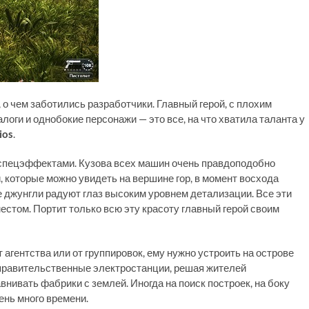
 о чем заботились разработчики. Главный герой, с плохим
оги и однобокие персонажи — это все, на что хватила таланта у
ios
.
спецэффектами. Кузова всех машин очень правдоподобно
 которые можно увидеть на вершине гор, в момент восхода
 джунгли радуют глаз высоким уровнем детализации. Все эти
стом. Портит только всю эту красоту главный герой своим
 агентства или от группировок, ему нужно устроить на острове
 правительственные электростанции, решая жителей
нивать фабрики с землей. Иногда на поиск построек, на боку
ень много времени.