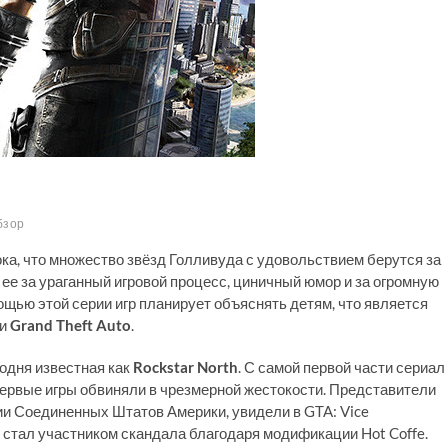
бзор
сока, что множество звёзд Голливуда с удовольствием берутся за
 ее за ураганный игровой процесс, циничный юмор и за огромную
ощью этой серии игр планирует объяснять детям, что является
ии
Grand Theft Auto
.
годня известная как
Rockstar North
. С самой первой части сериал
ервые игры обвиняли в чрезмерной жестокости. Представители
рии Соединенных Штатов Америки, увидели в GTA: Vice
s стал участником скандала благодаря модификации Hot Coffe.