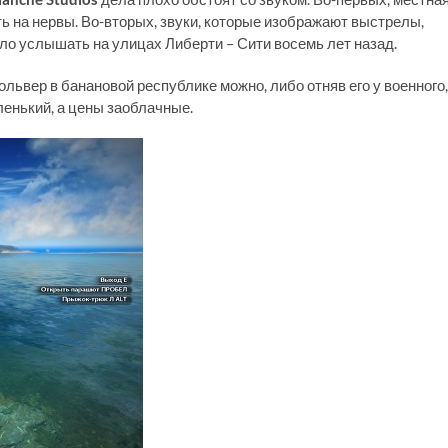
ь на нервы. Во-вторых, звуки, которые изображают выстрелы,
о услышать на улицах Либерти – Сити восемь лет назад.
ольвер в банановой республике можно, либо отняв его у военного,
ленький, а цены заоблачные.