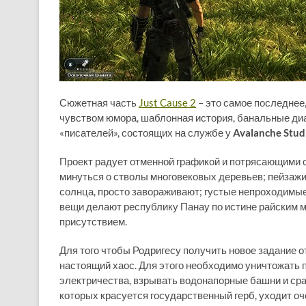
Сюжетная часть
Just Cause 2
– это самое последнее,
чувством юмора, шаблонная история, банальные диал
«писателей», состоящих на службе у
Avalanche Stud
Проект радует отменной графикой и потрясающими 
минуться о стволы многовековых деревьев; пейзажи,
солнца, просто завораживают; густые непроходимые
вещи делают республику Панау по истине райским ме
присутствием.
Для того чтобы Родригесу получить новое задание от
настоящий хаос. Для этого необходимо уничтожать
электричества, взрывать водонапорные башни и срав
которых красуется государственный герб, уходит оч