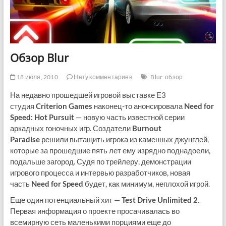
Обзор Blur
18 июля, 2010
Нету комментариев
Blur
обзор
На недавно прошедшей игровой выставке Е3
студия
Criterion Games
наконец-то анонсировала
Need for
Speed: Hot Pursuit
— новую часть известной серии
аркадных гоночных игр. Создатели
Burnout
Paradise
решили вытащить игрока из каменных джунглей,
которые за прошедшие пять лет ему изрядно поднадоели,
подальше загород. Судя по трейлеру, демонстрации
игрового процесса и интервью разработчиков, новая
часть
Need for Speed
будет, как минимум, неплохой игрой.
Еще один потенциальный хит —
Test Drive Unlimited 2
.
Первая информация о проекте просачивалась во
всемирную сеть маленькими порциями еще до