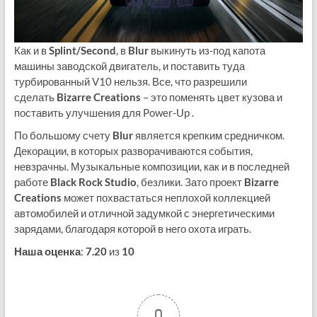
Как и в
Splint/Second
, в
Blur
выкинуть из-под капота
машины заводской двигатель, и поставить туда
турбированный V10 нельзя. Все, что разрешили
сделать
Bizarre Creations
– это поменять цвет кузова и
поставить улучшения для Power-Up .
По большому счету
Blur
является крепким средничком.
Декорации, в которых разворачиваются события,
невзрачны. Музыкальные композиции, как и в последней
работе
Black Rock Studio
, безлики. Зато проект
Bizarre
Creations
может похвастаться неплохой коллекцией
автомобилей и отличной задумкой с энергетическими
зарядами, благодаря которой в него охота играть.
Наша оценка
:
7.20
из
10
0