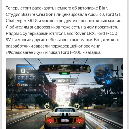
Теперь стоит рассказать немного об автопарке
Blur
.
Студия
Bizarre Creations
лицензировала Audu R8, Ford GT,
Challenger SRT8 и множество других превосходных машин.
Любителям внедорожников тоже есть на чем прокатится.
Рядом с суперкарами ютятся Land Rover LRX, Ford F-150
SVT и многие другие небезызвестные марки. Вот, для кого
разработчики завезли поржавевший от времени
«Фольксваген Жук» и пикал Ford F-100 – загадка.