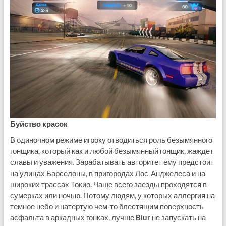
Буйство красок
В одиночном режиме игроку отводиться роль безымянного
гонщика, который как и любой безымянный гонщик, жаждет
славы и уважения. Зарабатывать авторитет ему предстоит
на улицах Барселоны, в пригородах Лос-Анджелеса и на
широких трассах Токио. Чаще всего заезды проходятся в
сумерках или ночью. Потому людям, у которых аллергия на
темное небо и натертую чем-то блестящим поверхность
асфальта в аркадных гонках, лучше
Blur
не запускать на