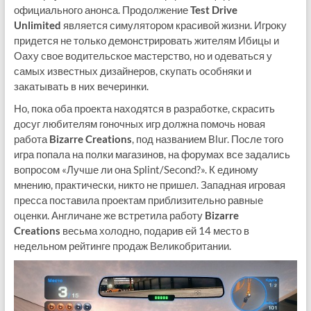
официального анонса. Продолжение
Test Drive
Unlimited
является симулятором красивой жизни. Игроку
придется не только демонстрировать жителям Ибицы и
Оаху свое водительское мастерство, но и одеваться у
самых известных дизайнеров, скупать особняки и
закатывать в них вечеринки.
Но, пока оба проекта находятся в разработке, скрасить
досуг любителям гоночных игр должна помочь новая
работа
Bizarre Creations
, под названием Blur. После того
игра попала на полки магазинов, на форумах все задались
вопросом «Лучше ли она Splint/Second?». К единому
мнению, практически, никто не пришел. Западная игровая
пресса поставила проектам приблизительно равные
оценки. Англичане же встретила работу
Bizarre
Creations
весьма холодно, подарив ей 14 место в
недельном рейтинге продаж Великобритании.