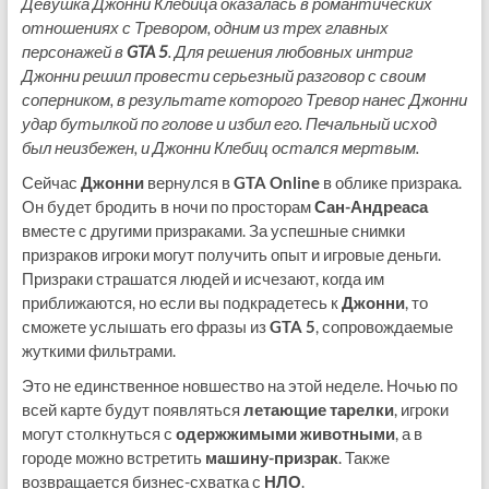
Девушка Джонни Клебица оказалась в романтических
отношениях с Тревором, одним из трех главных
персонажей в
GTA 5
. Для решения любовных интриг
Джонни решил провести серьезный разговор с своим
соперником, в результате которого Тревор нанес Джонни
удар бутылкой по голове и избил его. Печальный исход
был неизбежен, и Джонни Клебиц остался мертвым.
Сейчас
Джонни
вернулся в
GTA Online
в облике призрака.
Он будет бродить в ночи по просторам
Сан-Андреаса
вместе с другими призраками. За успешные снимки
призраков игроки могут получить опыт и игровые деньги.
Призраки страшатся людей и исчезают, когда им
приближаются, но если вы подкрадетесь к
Джонни
, то
сможете услышать его фразы из
GTA 5
, сопровождаемые
жуткими фильтрами.
Это не единственное новшество на этой неделе. Ночью по
всей карте будут появляться
летающие тарелки
, игроки
могут столкнуться с
одержжимыми животными
, а в
городе можно встретить
машину-призрак
. Также
возвращается бизнес-схватка с
НЛО
.