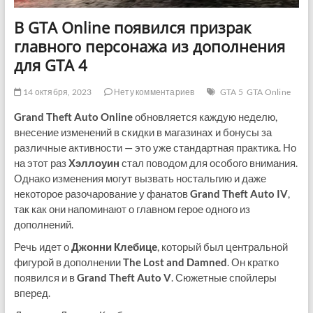
В GTA Online появился призрак
главного персонажа из дополнения
для GTA 4
14 октября, 2023
Нету комментариев
GTA 5
GTA Online
Grand Theft Auto Online
обновляется каждую неделю,
внесение изменений в скидки в магазинах и бонусы за
различные активности — это уже стандартная практика. Но
на этот раз
Хэллоуин
стал поводом для особого внимания.
Однако изменения могут вызвать ностальгию и даже
некоторое разочарование у фанатов
Grand Theft Auto IV
,
так как они напоминают о главном герое одного из
дополнений.
Речь идет о
Джонни Клебице
, который был центральной
фигурой в дополнении
The Lost and Damned
. Он кратко
появился и в
Grand Theft Auto V
. Сюжетные спойлеры
вперед.